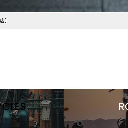
店)
CLES
R