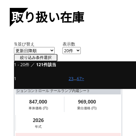
取り扱い在庫
⇅並び替え
表示数
絞り込み条件選択
1 - 20件 ／
121件該当
新車
ベンダ NAPOLEON BOB 250
1
2
3
…
6
7
>
シルバー リンク式(ガーターフォーク風)サスペンション トラク
ションコントロール テールランプ内蔵シート
847,000
969,000
車体価格 (円)
乗出価格 (円)
2026
年式