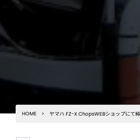
HOME
>
ヤマハ FZ-X ChopsWEBショップ