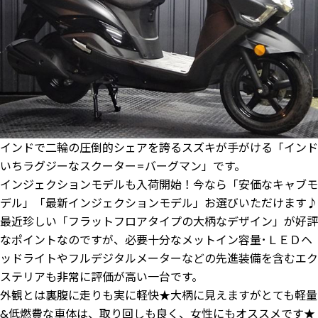
インドで二輪の圧倒的シェアを誇るスズキが手がける「インド
いちラグジーなスクーター=バーグマン」です。
インジェクションモデルも入荷開始！今なら「安価なキャブモ
デル」「最新インジェクションモデル」お選びいただけます♪
最近珍しい「フラットフロアタイプの大柄なデザイン」が好評
なポイントなのですが、必要十分なメットイン容量･ＬＥＤヘ
ッドライトやフルデジタルメーターなどの先進装備を含むエク
ステリアも非常に評価が高い一台です。
外観とは裏腹に走りも実に軽快★大柄に見えますがとても軽量
&低燃費な車体は、取り回しも良く、女性にもオススメです★