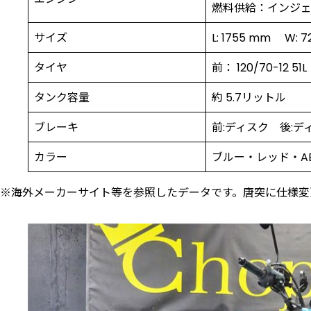
燃料供給：インジ
サイズ
L: 1755 mm W: 
タイヤ
前： 120/70-12 51
タンク容量
約 5.7リットル
ブレーキ
前:ディスク 後:デ
カラー
ブルー・レッド・A
※海外メーカーサイト等を参照したデータです。唐突に仕様変