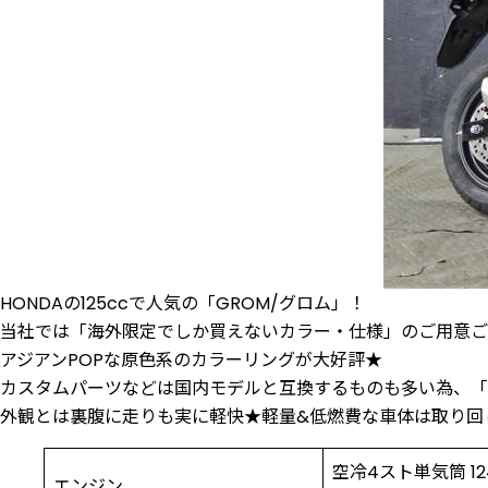
HONDAの125ccで人気の「GROM/グロム」！
当社では「海外限定でしか買えないカラー・仕様」のご用意ご
アジアンPOPな原色系のカラーリングが大好評★
カスタムパーツなどは国内モデルと互換するものも多い為、「
外観とは裏腹に走りも実に軽快★軽量&低燃費な車体は取り回
空冷4スト単気筒 1
エンジン