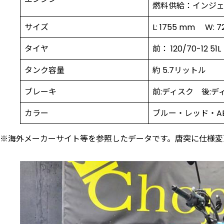
燃料供給：インジ
サイズ
L: 1755 mm W: 
タイヤ
前： 120/70-12 51
タンク容量
約 5.7リットル
ブレーキ
前:ディスク 後:デ
カラー
ブルー・レッド・A
※海外メーカーサイト等を参照したデータです。唐突に仕様変