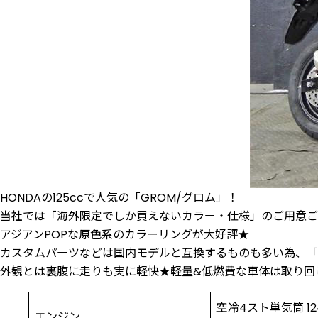
HONDAの125ccで人気の「GROM/グロム」！
当社では「海外限定でしか買えないカラー・仕様」のご用意ご
アジアンPOPな原色系のカラーリングが大好評★
カスタムパーツなどは国内モデルと互換するものも多い為、「
外観とは裏腹に走りも実に軽快★軽量&低燃費な車体は取り回
空冷4スト単気筒 1
エンジン