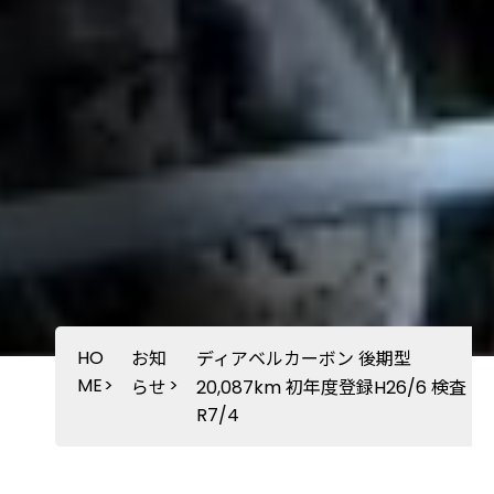
HO
お知
ディアベルカーボン 後期型
ME
>
>
らせ
20,087km 初年度登録H26/6 検査
R7/4