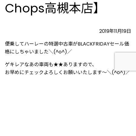
Chops高槻本店】
2019年11月19日
便乗してハーレーの特選中古車がBLACKFRIDAYセール価
格にしちゃいました＼(^o^)／
ゲキレアなあの車両も★★ありますので、
お早めにチェックよろしくお願いいたします～＼(^o^)／
https://www.goobike.com/cgi-bin/search/zaiko_bi
ke.cgi?client_id=8701179