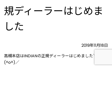
規ディーラーはじめま
した
2019年11月18日
高槻本店はINDIANの正規ディーラーはじめました＼
(^o^)／
超タイムリーにターミネーターが金ローで放送★
皆さんのバイクが出てくる映画といえば何ですか〜＼
(^o^)／
Chops Indian Facebookはこちら
https://www.facebook.com/ChopsIndian/