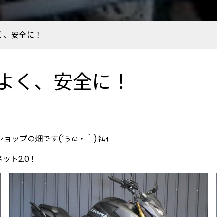
く、安全に！
よく、安全に！
ップの畑です(´ぅω・｀)ﾈﾑｲ
ット2.0！