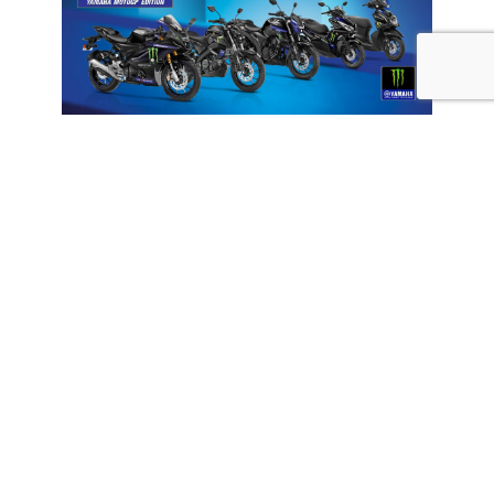
こんなにたくさん出るのか！？
前の記事で書きましたMT-15以外に4車種も！
しかもフルモデルチェンジし新発表のYZF-R15Mもモンス
ターエナジーカラーの設定があります！
そしてハイブリッド車のRay ZR125も！？