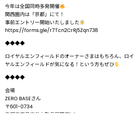
今年は全国同時多発開催
関西圏内は「京都」にて！
事前エントリー開始いたしました
https://forms.gle/r7Tcn2CrRj5Zqn738
◆◆◆◆
ロイヤルエンフィールドのオーナーさまはもちろん、ロイ
ヤルエンフィールドが気になる！という方もぜひ
◆◆◆◆
会場
ZERO BASEさん
〒601-0734
京都府南丹市美⼭町⻑尾下庵1-1
11時より開場
コアタイムは12時～14時