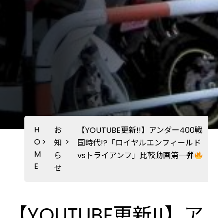
H
お
【YOUTUBE更新!!】アンダー400戦
O
>
>
知
国時代!?「ロイヤルエンフィールド
M
ら
vsトライアンフ」比較動画第一弾
E
せ
【YOUTUBE更新!!】ア