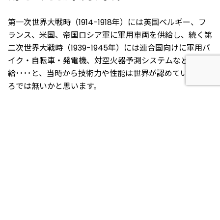
第一次世界大戦時（1914-1918年）には英国ベルギー、フ
ランス、米国、帝国ロシア軍に軍用車両を供給し、続く第
二次世界大戦時（1939-1945年）には連合国向けに軍用バ
イク・自転車・発電機、対空火器予測システムなどを供
給････と、当時から技術力や性能は世界が認めていたとこ
ろでは無いかと思います。
特に第二次世界大戦中の『Airborne（エアボーン/空挺部
隊）』用のバイクは「パラシュートを付けて敵背面に降
下・奇襲」することで戦火を挙げ、この活躍がインド国民
の記憶に刻まれる=今に続くブランドへの憧れにもなって
います。