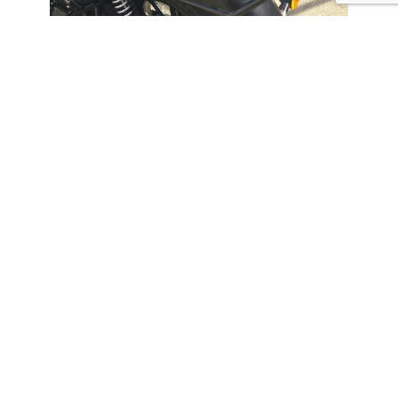
純正では設定が無いので、あれこれ探索してみたところ
↓↓
･GIVI製･････荷台部分がまっすぐでなかったので、用途に
合わずNG
・ペプコ&ベッカー製･････悪くないけど全体的に作り細
くて心もとないのでNG
『簡単にネットショッピング出来るやつはイマイ
チ・・・』ということで・・・