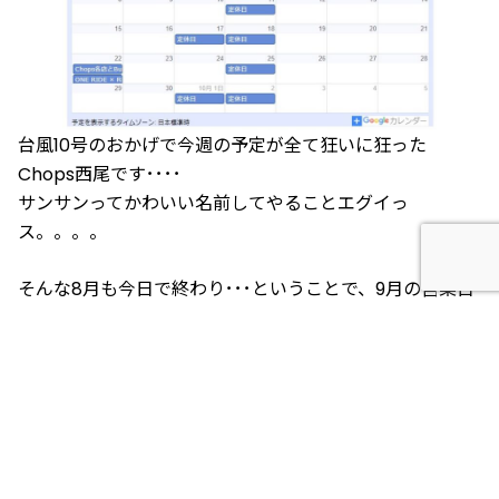
台風10号のおかげで今週の予定が全て狂いに狂った
Chops西尾です････
サンサンってかわいい名前してやることエグイっ
ス。。。。
そんな8月も今日で終わり･･･ということで、9月の営業日
カレンダーです
通常通りの定休日ですが、9月22日はかねてより告知の通
り「
ONE RIDE関西版
」開催の為、Chops高槻本店･グラ
ン大阪店・神戸店・バイクショップBuzzの4店舗は臨時休
業とさせて頂きます。