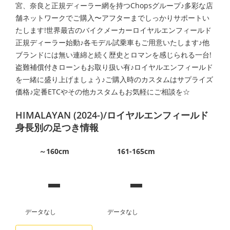
宮、奈良と正規ディーラー網を持つChopsグループ♪多彩な店
舗ネットワークでご購入〜アフターまでしっかりサポートい
たします!世界最古のバイクメーカーロイヤルエンフィールド
正規ディーラー始動♪各モデル試乗車もご用意いたします♪他
ブランドには無い連綿と続く歴史とロマンを感じられる一台!
盗難補償付きローンもお取り扱い有♪ロイヤルエンフィールド
を一緒に盛り上げましょう♪ご購入時のカスタムはサプライズ
価格♪定番ETCやその他カスタムもお気軽にご相談を☆
HIMALAYAN (2024-)/ロイヤルエンフィールド
身長別の足つき情報
-
-
～160cm
161-165cm
データなし
データなし