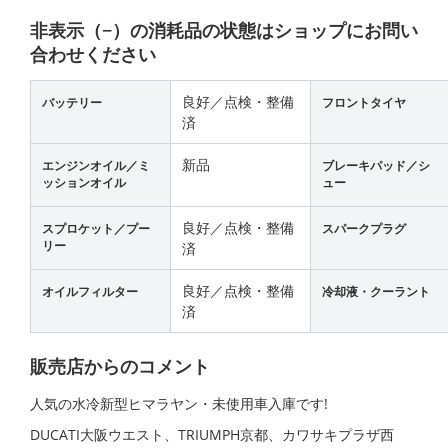
非表示（−）の消耗品の状態はショップにお問い
合わせください
良好／点検・整備
バッテリー
フロントタイヤ
済
新品
エンジンオイル／ミ
ブレーキパッド／シ
ッションオイル
ュー
良好／点検・整備
スプロケット／プー
スパークプラグ
リー
済
良好／点検・整備
オイルフィルター
冷却液・クーラント
済
販売店からのコメント
人気の水冷新型ヒマラヤン・未使用車入庫です!
DUCATI大阪ウエスト、TRIUMPH京都、カワサキプラザ西