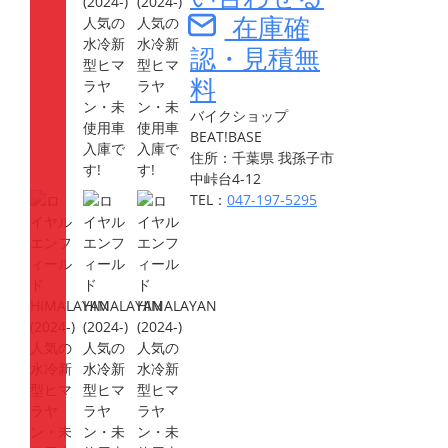
在庫確
認・見積無
料
バイクショップ
BEAT!BASE
住所：千葉県 我孫子市
中峠台4-12
TEL：
047-197-5295