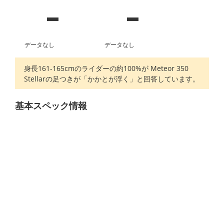
-
-
データなし
データなし
身長161-165cmのライダーの約100%が Meteor 350
Stellarの足つきが「かかとが浮く」と回答しています。
基本スペック情報
ロイヤルエンフィ
メーカー
モデル名
ールド
2022年
年式
排気量
-
型式
エンジンタイプ
-
燃費
燃料タンク容量
-