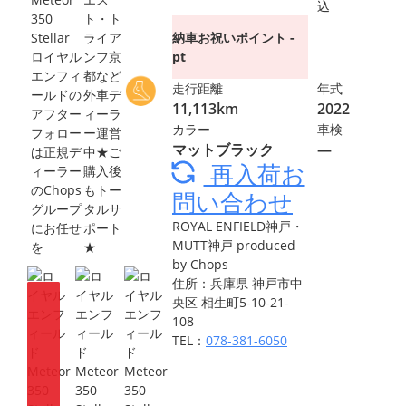
込
ト・ト
納車お祝いポイント -
ライア
pt
ンフ京
都など
走行距離
年式
外車デ
11,113km
2022
ィーラ
カラー
車検
ー運営
マットブラック
―
中★ご
再入荷お
購入後
もトー
問い合わせ
タルサ
ROYAL ENFIELD神戸・
ポート
MUTT神戸 produced
★
by Chops
住所：兵庫県 神戸市中
央区 相生町5-10-21-
108
TEL：
078-381-6050