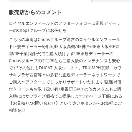
販売店からのコメント
ロイヤルエンフィールドのアフターフォローは正規ディーラ
ーのChopsグループにお任せを
こちらの車両はChopsグループ運営のロイヤルエンフィール
ド正規ディーラー5拠点(RE大阪高槻/RE神戸/RE東大阪/RE京
都/RE千葉我孫子)でご購入頂けます!RE正規ディーラーの
Chopsグループの中古車ならご購入後のメンテナンスも安心
です!その他にもDUCATI大阪ウエスト、TRIUMPH京都、カワ
サキプラザ西宮等々の多彩な正規ディーラーネットワークで
ご購入〜アフターまでしっかりサポートいたします!盗難補償
付きローンもお取り扱い有♪定番ETCやその他カスタムもご購
入時にはサプライズ価格でご提供します♪☆ページ下部にある
【お見積り/お問い合わせ】という赤いボタンからお気軽にご
相談を♪♪