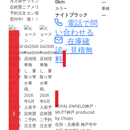
ツイン
0km
―
アメリ
カラー
車検
カン登
ナイトブラック
―
場！！
電話で問
い合わせる
在庫確
認・見積無
料
Webike会員
登録で
ポイントが
もらえます
ROYAL ENFIELD神戸・
MUTT神戸 produced
by Chops
住所：兵庫県 神戸市中