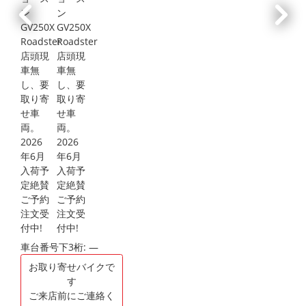
車台番号下3桁:
―
お取り寄せバイクで
す
ご来店前にご連絡く