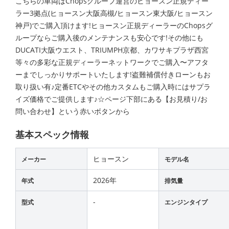
こちらの車両はChopsグループ運営のヒョースン正規ディー
ラー3拠点(ヒョースン大阪高槻/ヒョースン東大阪/ヒョースン
神戸)でご購入頂けます!ヒョースン正規ディーラーのChopsグ
ループならご購入後のメンテナンスも安心です!その他にも
DUCATI大阪ウエスト、TRIUMPH京都、カワサキプラザ西宮
等々の多彩な正規ディーラーネットワークでご購入〜アフタ
ーまでしっかりサポートいたします!盗難補償付きローンもお
取り扱い有♪定番ETCやその他カスタムもご購入時にはサプラ
イズ価格でご提供します♪☆ページ下部にある【お見積り/お
問い合わせ】という赤いボタンから
基本スペック情報
ヒョースン
メーカー
モデル名
2026年
年式
排気量
-
型式
エンジンタイプ