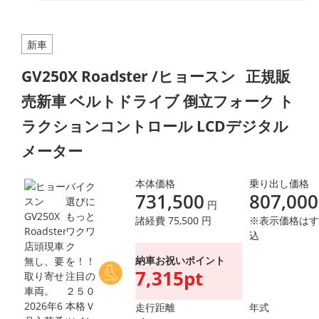
新車
GV250X Roadster /ヒョースン
正規販
売新車 ベルトドライブ 倒立フォーク ト
ラクションコントロール LCDデジタル
メーター
本体価格
乗り出し価格
バイク
731,500
807,000
選びに
円
もっと
諸経費 75,500 円
※表示価格はす
ワクワ
込
ク
納車お祝いポイント
を！！
7,315pt
注目の
２５０
本格Ｖ
走行距離
年式