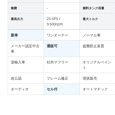
-
燃費
燃料タンク容量
25.6PS /
最高出力
最大トルク
9,500rpm
新車
ワンオーナー
ノーマル車
メーカー認定中古
通販可
盗難防止装置
車
逆輸入車
社外マフラー
オリジナルペイン
ト
改公認
フレーム修正
現状販売
オーディオ
セル付
オートマチック