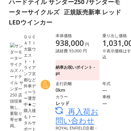
ハードテイル サンダー250 /サンダーモ
ーターサイクルズ
正規販売新車 レッド
LEDウインカー
本体価格
乗り出し価格
ＤＵＣ
938,000
1,031,0
ＡＴＩ
円
大阪ウ
諸経費 93,000 円
※表示価格はす
エス
込
ト・ト
納車お祝いポイント -
ライア
pt
ンフ京
都など
走行距離
年式
外車デ
0km
―
ィーラ
カラー
車検
ー運営
レッド
―
中★ご
再入荷お
購入後
もトー
問い合わせ
タルサ
ROYAL ENFIELD京都・
ポート