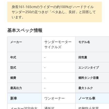
身長161-165cmのライダーの約100%が ハードテイル
サンダー250の足つきが「ベタあし、良好」と回答して
います。
基本スペック情報
サンダーモーター
メーカー
モデル名
サイクルズ
-
年式
排気量
-
型式
エンジンタイプ
-
燃費
燃料タンク容量
-
最高出力
最大トルク
新車
ワンオーナー
ノーマル車
メーカー認定中古
通販可
盗難防止装置