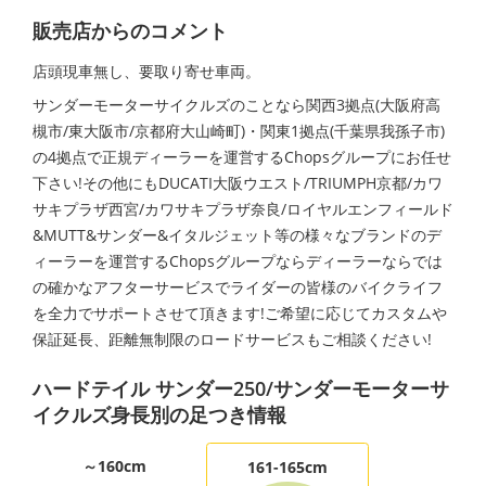
販売店からのコメント
店頭現車無し、要取り寄せ車両。
サンダーモーターサイクルズのことなら関西3拠点(大阪府高
槻市/東大阪市/京都府大山崎町)・関東1拠点(千葉県我孫子市)
の4拠点で正規ディーラーを運営するChopsグループにお任せ
下さい!その他にもDUCATI大阪ウエスト/TRIUMPH京都/カワ
サキプラザ西宮/カワサキプラザ奈良/ロイヤルエンフィールド
&MUTT&サンダー&イタルジェット等の様々なブランドのデ
ィーラーを運営するChopsグループならディーラーならでは
の確かなアフターサービスでライダーの皆様のバイクライフ
を全力でサポートさせて頂きます!ご希望に応じてカスタムや
保証延長、距離無制限のロードサービスもご相談ください!
ハードテイル サンダー250/サンダーモーターサ
イクルズ身長別の足つき情報
～160cm
161-165cm