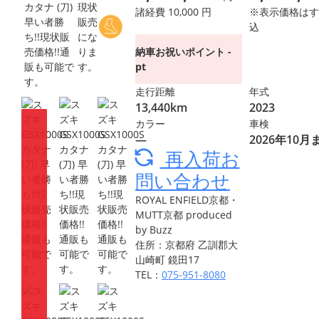
現状
諸経費 10,000 円
※表示価格はす
販売
込
にな
納車お祝いポイント -
りま
pt
す。
走行距離
年式
13,440km
2023
カラー
車検
―
2026年10月
再入荷お
問い合わせ
ROYAL ENFIELD京都・
MUTT京都 produced
by Buzz
住所：京都府 乙訓郡大
山崎町 鏡田17
TEL：
075-951-8080