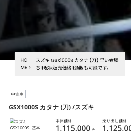
HO
スズキ GSX1000S カタナ (刀) 早い者勝
ME
>
ち!!現状販売価格!!通販も可能です。
中古車
GSX1000S カタナ (刀) /スズキ
本体価格
乗り出し価格
1,115,000
1,125,0
基本
円