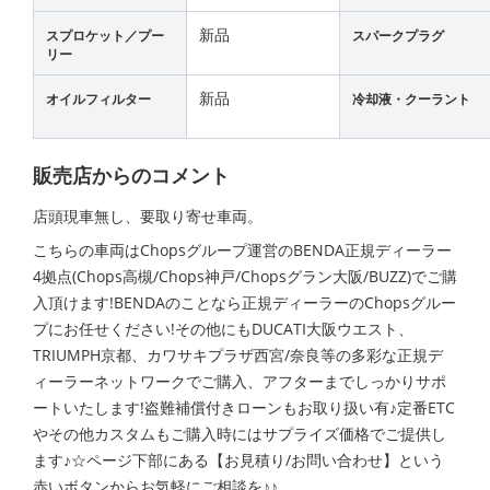
新品
スプロケット／プー
スパークプラグ
リー
新品
オイルフィルター
冷却液・クーラント
販売店からのコメント
店頭現車無し、要取り寄せ車両。
こちらの車両はChopsグループ運営のBENDA正規ディーラー
4拠点(Chops高槻/Chops神戸/Chopsグラン大阪/BUZZ)でご購
入頂けます!BENDAのことなら正規ディーラーのChopsグルー
プにお任せください!その他にもDUCATI大阪ウエスト、
TRIUMPH京都、カワサキプラザ西宮/奈良等の多彩な正規デ
ィーラーネットワークでご購入、アフターまでしっかりサポ
ートいたします!盗難補償付きローンもお取り扱い有♪定番ETC
やその他カスタムもご購入時にはサプライズ価格でご提供し
ます♪☆ページ下部にある【お見積り/お問い合わせ】という
赤いボタンからお気軽にご相談を♪♪