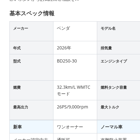
基本スペック情報
ベンダ
メーカー
モデル名
2026年
年式
排気量
BD250-30
型式
エンジンタイプ
32.3km/L WMTC
燃費
燃料タンク容量
モード
26PS/9,000rpm
最高出力
最大トルク
新車
ワンオーナー
ノーマル車
メーカー認定中古
通販可
盗難防止装置