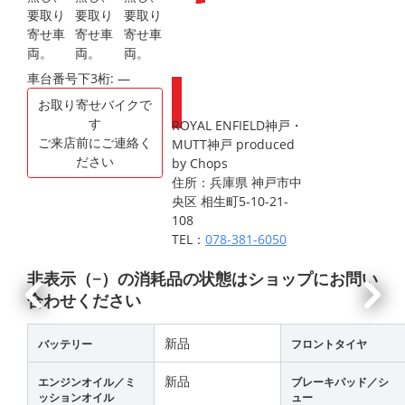
Webike会員
登録で
ポイントが
もらえます
車台番号下3桁:
―
お取り寄せバイクで
す
ROYAL ENFIELD神戸・
ご来店前にご連絡く
MUTT神戸 produced
ださい
by Chops
住所：兵庫県 神戸市中
央区 相生町5-10-21-
108
TEL：
078-381-6050
非表示（−）の消耗品の状態はショップにお問い
合わせください
新品
バッテリー
フロントタイヤ
新品
エンジンオイル／ミ
ブレーキパッド／シ
ッションオイル
ュー