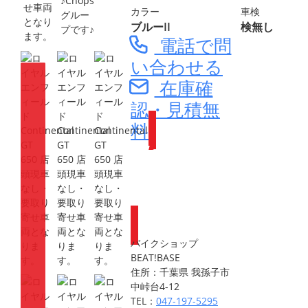
♪Chops
カラー
車検
グルー
ブルーII
検無し
プです♪
電話で問
い合わせる
在庫確
認・見積無
料
Webike会員
登録で
ポイントが
もらえます
バイクショップ
BEAT!BASE
住所：千葉県 我孫子市
中峠台4-12
TEL：
047-197-5295