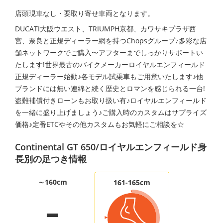
店頭現車なし・要取り寄せ車両となります。
DUCATI大阪ウエスト、TRIUMPH京都、カワサキプラザ西
宮、奈良と正規ディーラー網を持つChopsグループ♪多彩な店
舗ネットワークでご購入〜アフターまでしっかりサポートい
たします!世界最古のバイクメーカーロイヤルエンフィールド
正規ディーラー始動♪各モデル試乗車もご用意いたします♪他
ブランドには無い連綿と続く歴史とロマンを感じられる一台!
盗難補償付きローンもお取り扱い有♪ロイヤルエンフィールド
を一緒に盛り上げましょう♪ご購入時のカスタムはサプライズ
価格♪定番ETCやその他カスタムもお気軽にご相談を☆
Continental GT 650/ロイヤルエンフィールド身
長別の足つき情報
-
～160cm
161-165cm