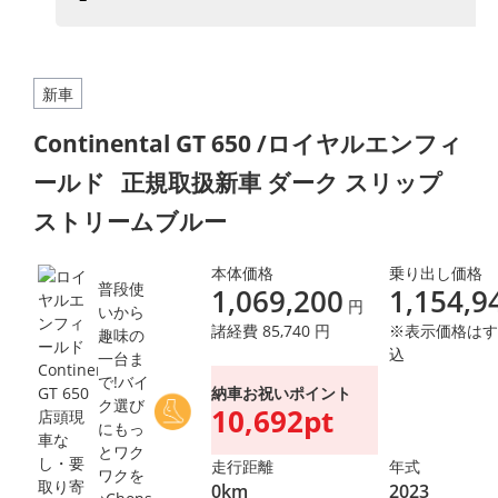
新車
Continental GT 650 /ロイヤルエンフィ
ールド
正規取扱新車 ダーク スリップ
ストリームブルー
本体価格
乗り出し価格
普段使
1,069,200
1,154,9
円
いから
諸経費 85,740 円
※表示価格はす
趣味の
込
一台ま
で!バイ
納車お祝いポイント
ク選び
10,692pt
にもっ
とワク
走行距離
年式
ワクを
0km
2023