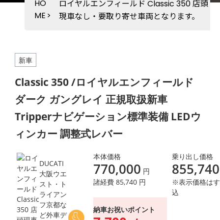
HO
ロイヤルエンフィールド Classic 350 店頭
ME
>
現車なし・要取り寄せ車両となります。
新車
Classic 350 /ロイヤルエンフィールド
ダーク ガングレイ 正規取扱新車
Tripperナビゲーション標準装備 LEDウ
ィンカー 調整式レバー
本体価格
乗り出し価格
DUCATI
770,000
855,740
円
大阪ウエ
諸経費 85,740 円
※表示価格はす
スト・ト
込
ライアン
フ京都な
納車お祝いポイント
ど外車デ