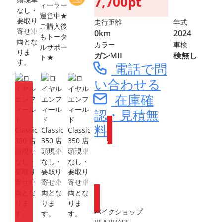
7,700pt
ィーラー
運営中★
走行距離
年式
ご購入後
0km
2024
もトータ
カラー
車検
ルサポー
ガンMII
検無し
ト★
電話で問
い合わせる
在庫確
認・見積無
料
Webike会員
登録で
ポイントが
もらえます
バイクショップ
BEAT!BASE