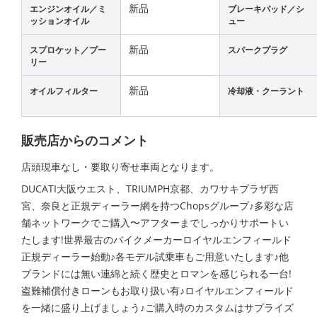
新品
エンジンオイル／ミ
ブレーキパッド／シ
ッションオイル
ュー
新品
スプロケット／プー
スパークプラグ
リー
新品
オイルフィルター
冷却液・クーラント
販売店からのコメント
店頭現車なし・要取り寄せ車両となります。
DUCATI大阪ウエスト、TRIUMPH京都、カワサキプラザ西
宮、奈良と正規ディーラー網を持つChopsグループ♪多彩な店
舗ネットワークでご購入〜アフターまでしっかりサポートい
たします!世界最古のバイクメーカーロイヤルエンフィールド
正規ディーラー始動♪各モデル試乗車もご用意いたします♪他
ブランドには無い連綿と続く歴史とロマンを感じられる一台!
盗難補償付きローンもお取り扱い有♪ロイヤルエンフィールド
を一緒に盛り上げましょう♪ご購入時のカスタムはサプライズ