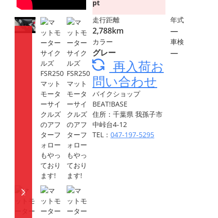
pt
走行距離
年式
2,788km
―
カラー
車検
グレー
―
再入荷お
問い合わせ
バイクショップ
BEAT!BASE
住所：千葉県 我孫子市
中峠台4-12
TEL：
047-197-5295