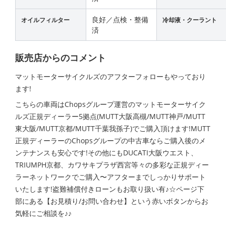
良好／点検・整備
オイルフィルター
冷却液・クーラント
済
販売店からのコメント
マットモーターサイクルズのアフターフォローもやっており
ます!
こちらの車両はChopsグループ運営のマットモーターサイク
ルズ正規ディーラー5拠点(MUTT大阪高槻/MUTT神戸/MUTT
東大阪/MUTT京都/MUTT千葉我孫子)でご購入頂けます!MUTT
正規ディーラーのChopsグループの中古車ならご購入後のメ
ンテナンスも安心です!その他にもDUCATI大阪ウエスト、
TRIUMPH京都、カワサキプラザ西宮等々の多彩な正規ディー
ラーネットワークでご購入〜アフターまでしっかりサポート
いたします!盗難補償付きローンもお取り扱い有♪☆ページ下
部にある【お見積り/お問い合わせ】という赤いボタンからお
気軽にご相談を♪♪