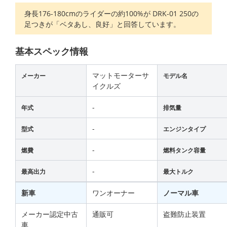
身長176-180cmのライダーの約100%が DRK-01 250の
足つきが「ベタあし、良好」と回答しています。
基本スペック情報
マットモーターサ
メーカー
モデル名
イクルズ
-
年式
排気量
-
型式
エンジンタイプ
-
燃費
燃料タンク容量
-
最高出力
最大トルク
新車
ワンオーナー
ノーマル車
メーカー認定中古
通販可
盗難防止装置
車