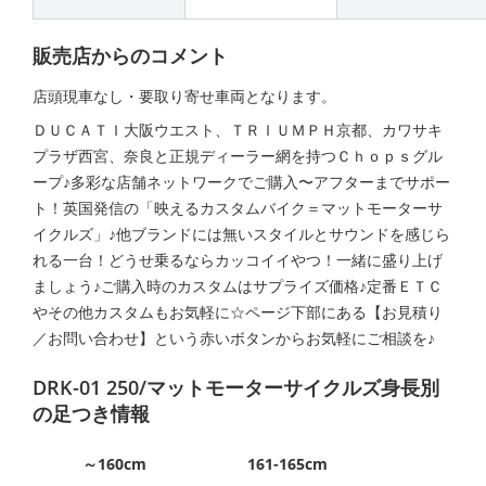
販売店からのコメント
店頭現車なし・要取り寄せ車両となります。
ＤＵＣＡＴＩ大阪ウエスト、ＴＲＩＵＭＰＨ京都、カワサキ
プラザ西宮、奈良と正規ディーラー網を持つＣｈｏｐｓグル
ープ♪多彩な店舗ネットワークでご購入〜アフターまでサポー
ト！英国発信の「映えるカスタムバイク＝マットモーターサ
イクルズ」♪他ブランドには無いスタイルとサウンドを感じら
れる一台！どうせ乗るならカッコイイやつ！一緒に盛り上げ
ましょう♪ご購入時のカスタムはサプライズ価格♪定番ＥＴＣ
やその他カスタムもお気軽に☆ページ下部にある【お見積り
／お問い合わせ】という赤いボタンからお気軽にご相談を♪
DRK-01 250/マットモーターサイクルズ身長別
の足つき情報
～160cm
161-165cm