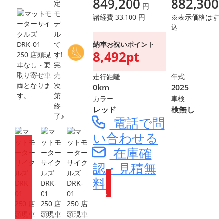
849,200
882,300
定
円
モ
諸経費 33,100 円
※表示価格はす
デ
込
ル
納車お祝いポイント
で
8,492pt
す!
完
売
走行距離
年式
次
0km
2025
第
カラー
車検
終
レッド
検無し
了♪
電話で問
い合わせる
在庫確
認・見積無
料
Webike会員
登録で