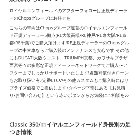
ロイヤルエンフィールドのアフターフォローは正規ディーラ
ーのChopsグループにお任せを
こちらの車両はChopsグループ運営のロイヤルエンフィール
ド正規ディーラー5拠点(RE大阪高槻/RE神戸/RE東大阪/RE京
都/RE千葉)でご購入頂けます!RE正規ディーラーのChopsグル
ープの中古車ならご購入後のメンテナンスも安心です!その他
にもDUCATI大阪ウエスト、TRIUMPH京都、カワサキプラザ
西宮等々の多彩な正規ディーラーネットワークでご購入〜ア
フターまでしっかりサポートいたします!盗難補償付きローン
もお取り扱い有♪定番ETCやその他カスタムもご購入時にはサ
プライズ価格でご提供します♪☆ページ下部にある【お見積
り/お問い合わせ】という赤いボタンからお気軽にご相談を♪♪
Classic 350/ロイヤルエンフィールド身長別の足
つき情報