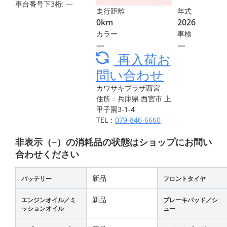
車台番号下3桁:
―
走行距離
年式
0km
2026
カラー
車検
―
―
再入荷お
問い合わせ
カワサキプラザ西宮
住所：兵庫県 西宮市 上
甲子園3-1-4
TEL：
079-846-6660
非表示（−）の消耗品の状態はショップにお問い
合わせください
新品
バッテリー
フロントタイヤ
新品
エンジンオイル／ミ
ブレーキパッド／シ
ッションオイル
ュー