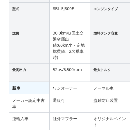
8BL-EJ800E
型式
エンジンタイプ
30.0km/L(国土交
燃費
燃料タンク容量
通省届出
値:60km/h・定地
燃費値、2名乗車
時)
52ps/6,500rpm
最高出力
最大トルク
新車
ワンオーナー
ノーマル車
メーカー認定中古
通販可
盗難防止装置
車
逆輸入車
社外マフラー
オリジナルペイン
ト