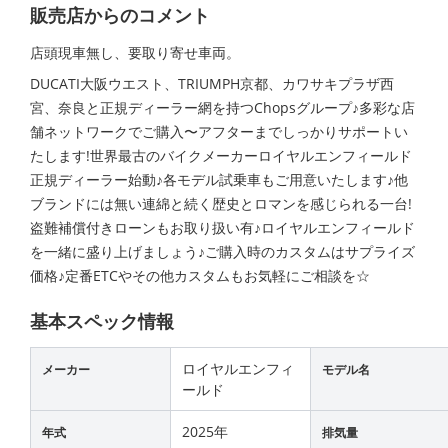
販売店からのコメント
店頭現車無し、要取り寄せ車両。
DUCATI大阪ウエスト、TRIUMPH京都、カワサキプラザ西
宮、奈良と正規ディーラー網を持つChopsグループ♪多彩な店
舗ネットワークでご購入〜アフターまでしっかりサポートい
たします!世界最古のバイクメーカーロイヤルエンフィールド
正規ディーラー始動♪各モデル試乗車もご用意いたします♪他
ブランドには無い連綿と続く歴史とロマンを感じられる一台!
盗難補償付きローンもお取り扱い有♪ロイヤルエンフィールド
を一緒に盛り上げましょう♪ご購入時のカスタムはサプライズ
価格♪定番ETCやその他カスタムもお気軽にご相談を☆
基本スペック情報
ロイヤルエンフィ
メーカー
モデル名
ールド
2025年
年式
排気量