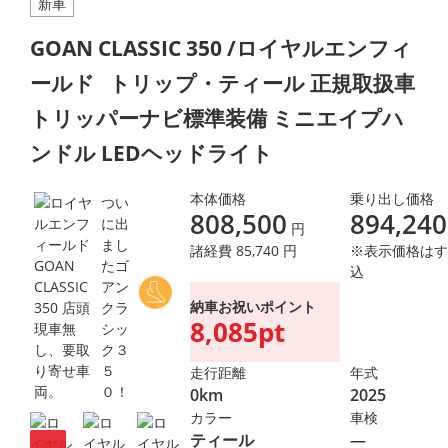
新車
GOAN CLASSIC 350 /ロイヤルエンフィ
ールド
トリップ・ティール 正規取扱車
トリッパーナビ標準装備 ミニエイプハ
ンドル LEDヘッドライト
本体価格
乗り出し価格
つい
808,500
894,240
に出
円
まし
諸経費 85,740 円
※表示価格はす
たゴ
込
アン
納車お祝いポイント
クラ
8,085pt
シッ
ク３
５
走行距離
年式
０！
0km
2025
カラー
車検
ティール
―