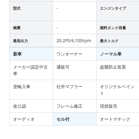
-
型式
エンジンタイプ
-
燃費
燃料タンク容量
20.2PS/6,100rpm
最高出力
最大トルク
新車
ワンオーナー
ノーマル車
メーカー認定中古
通販可
盗難防止装置
車
逆輸入車
社外マフラー
オリジナルペイン
ト
改公認
フレーム修正
現状販売
オーディオ
セル付
オートマチック