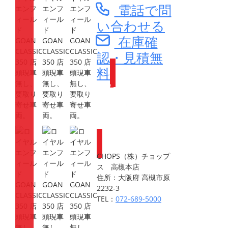
電話で問
い合わせる
在庫確
認・見積無
料
Webike会員
登録で
ポイントが
もらえます
CHOPS（株）チョップ
ス 高槻本店
住所：大阪府 高槻市原
2232-3
TEL：
072-689-5000