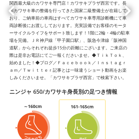
関西最大級のカワサキ専門店！カワサキプラザ西宮です。長
年カワサキ車の整備を行ってきた国家二級整備士が在籍して
おり、ご納車前の車両はすべてカワサキ車専用診断機にて車
両診断後にお渡ししております。充実設備でお客様のモータ
ーサイクルライフをサポート致します！1階に2輪・4輪の駐車
場を完備。ＪＲ神戸線「甲子園口駅」、阪急今津線「阪神国
道駅」からそれぞれ徒歩15分の距離にございます。ご来店の
際は是非お電話にてご一報くださいませ。◆ＴｉｋＴｏｋ、
始めました！◆ブログ／Ｆａｃｅｂｏｏｋ／Ｉｎｓｔａｇｒ
ａｍ／Ｔｗｉｔｔｅｒ記事とは一味違うショート動画をお楽
しみくださいませ。「カワサキプラザ西宮」で検索下さい。
ニンジャ 650/カワサキ身長別の足つき情報
～160cm
161-165cm