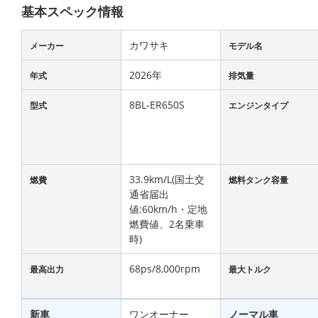
基本スペック情報
カワサキ
メーカー
モデル名
2026年
年式
排気量
8BL-ER650S
型式
エンジンタイプ
33.9km/L(国土交
燃費
燃料タンク容量
通省届出
値:60km/h・定地
燃費値、2名乗車
時)
68ps/8,000rpm
最高出力
最大トルク
新車
ワンオーナー
ノーマル車