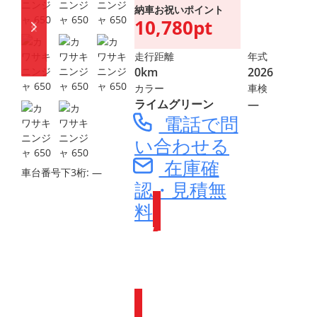
納車お祝いポイント
10,780pt
走行距離
年式
0km
2026
カラー
車検
ライムグリーン
―
電話で問
い合わせる
在庫確
車台番号下3桁:
―
認・見積無
料
Webike会員
登録で
ポイントが
もらえます