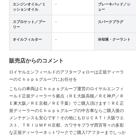
-
エンジンオイル／ミ
ブレーキパッド／シ
ッションオイル
ュー
-
スプロケット／プー
スパークプラグ
リー
-
オイルフィルター
冷却液・クーラント
販売店からのコメント
ロイヤルエンフィールドのアフターフォローは正規ディーラ
ーのＣｈｏｐｓグループにお任せを
こちらの車両はＣｈｏｐｓグループ運営のロイヤルエンフィ
ールド正規ディーラー５拠点（ＲＥ大阪高槻／ＲＥ神戸／Ｒ
Ｅ東大阪／ＲＥ京都／ＲＥ千葉）でご購入頂けます！ＲＥ正
規ディーラーのＣｈｏｐｓグループの中古車ならご購入後の
メンテナンスも安心です！その他にもＤＵＣＡＴＩ大阪ウエ
スト、ＴＲＩＵＭＰＨ京都、カワサキプラザ西宮等々の多彩
な正規ディーラーネットワークでご購入?アフターまでしっか