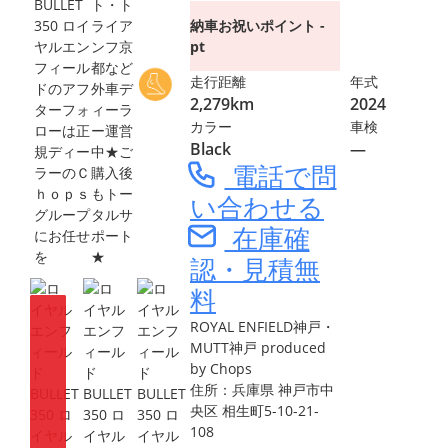
ト・ト
納車お祝いポイント -
ライア
pt
ンフ京
都など
走行距離
年式
外車デ
2,279km
2024
ィーラ
カラー
車検
ー運営
Black
―
中★ご
電話で問
購入後
もトー
い合わせる
タルサ
在庫確
ポート
★
認・見積無
料
ROYAL ENFIELD神戸・
MUTT神戸 produced
by Chops
住所：兵庫県 神戸市中
央区 相生町5-10-21-
108