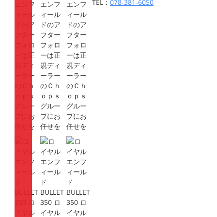
TEL：
078-381-6050