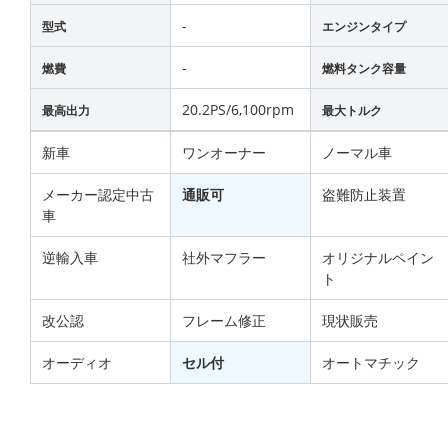
-
型式
エンジンタイプ
-
燃費
燃料タンク容量
20.2PS/6,100rpm
最高出力
最大トルク
新車
ワンオーナー
ノーマル車
メーカー認定中古
通販可
盗難防止装置
車
逆輸入車
社外マフラー
オリジナルペイン
ト
改公認
フレーム修正
現状販売
オーディオ
セル付
オートマチック