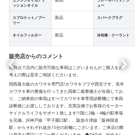
エンジンオイル／ミ
ブレーキパッド／シ
ッションオイル
ュー
新品
スプロケット／プー
スパークプラグ
リー
新品
オイルフィルター
冷却液・クーラント
販売店からのコメント
現時点で店内に販売可能な車両はございませんがご購入をお
考えの際は是非ご相談くださいませ。
関西最大級のカワサキ専門店!カワサキプラザ西宮です。長年
カワサキ車の整備を行ってきた国家二級整備士が在籍してお
り、ご納車前の車両はすべてカワサキ車専用診断機にて車両
診断後にお渡ししております。充実設備でお客様のモーター
サイクルライフをサポート致します!1階に2輪・4輪の駐車場
を完備。JR神戸線「甲子園口駅」、阪急今津線「阪神国道
駅」からそれぞれ徒歩15分の距離にございます。ご来店の際
は是非お電話にてご一報くださいませ。◆TikTok、始めまし