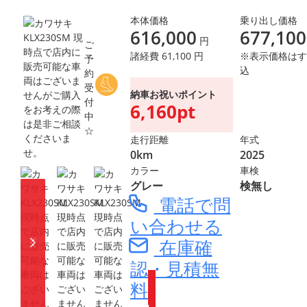
本体価格
乗り出し価格
616,000
677,100
円
ご
諸経費 61,100 円
※表示価格はす
予
込
約
受
納車お祝いポイント
付
6,160pt
中
☆
走行距離
年式
0km
2025
カラー
車検
グレー
検無し
電話で問
い合わせる
在庫確
認・見積無
料