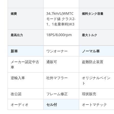
34.7km/L(WMTC
燃費
燃料タンク容量
モード値 クラス2-
1、1名乗車時)※3
18PS/8,000rpm
最高出力
最大トルク
新車
ワンオーナー
ノーマル車
メーカー認定中古
通販可
盗難防止装置
車
逆輸入車
社外マフラー
オリジナルペイン
ト
改公認
フレーム修正
現状販売
オーディオ
セル付
オートマチック