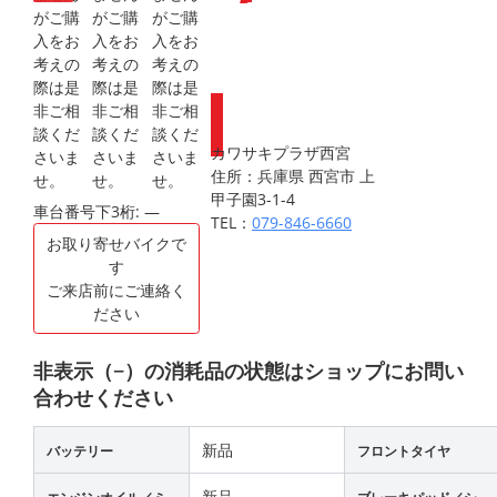
Webike会員
登録で
ポイントが
もらえます
カワサキプラザ西宮
住所：兵庫県 西宮市 上
甲子園3-1-4
車台番号下3桁:
―
TEL：
079-846-6660
お取り寄せバイクで
す
ご来店前にご連絡く
ださい
非表示（−）の消耗品の状態はショップにお問い
合わせください
新品
バッテリー
フロントタイヤ
新品