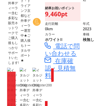
ト・ト
ライア
納車お祝いポイント
ンフ京
9,460pt
都など
外車デ
走行距離
年式
ィーラ
0km
2023
ー運営
カラー
車検
中★ご
ホワイトII
検無し
購入後
電話で問
もトー
タルサ
い合わせる
ポート
在庫確
★
認・見積無
料
Webike会員
登録で
ポイントが
もらえます