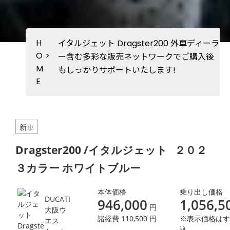
H
イタルジェット Dragster200 外車ディーラ
O
>
ー含む多彩な販売ネットワークでご購入後
M
もしっかりサポートいたします!
E
新車
Dragster200 /イタルジェット
２０２
３カラー ホワイトブルー
本体価格
乗り出し価格
DUCATI
946,000
1,056,5
円
大阪ウ
諸経費 110,500 円
※表示価格はす
エス
込