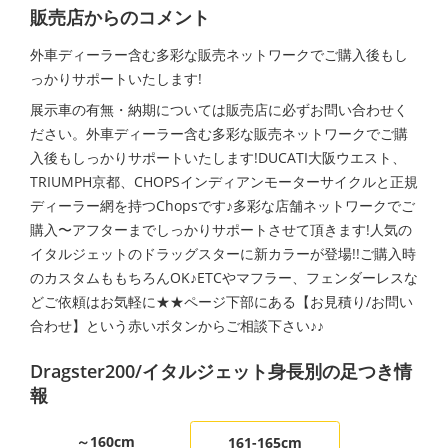
販売店からのコメント
外車ディーラー含む多彩な販売ネットワークでご購入後もし
っかりサポートいたします!
展示車の有無・納期については販売店に必ずお問い合わせく
ださい。外車ディーラー含む多彩な販売ネットワークでご購
入後もしっかりサポートいたします!DUCATI大阪ウエスト、
TRIUMPH京都、CHOPSインディアンモーターサイクルと正規
ディーラー網を持つChopsです♪多彩な店舗ネットワークでご
購入〜アフターまでしっかりサポートさせて頂きます!人気の
イタルジェットのドラッグスターに新カラーが登場!!ご購入時
のカスタムももちろんOK♪ETCやマフラー、フェンダーレスな
どご依頼はお気軽に★★ページ下部にある【お見積り/お問い
合わせ】という赤いボタンからご相談下さい♪♪
Dragster200/イタルジェット身長別の足つき情
報
～160cm
161-165cm