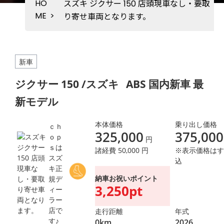
HO
スズキ ジクサー 150 店頭現車なし・要取
ME
>
り寄せ車両となります。
新車
ジクサー 150 /スズキ
ABS 国内新車 最
新モデル
本体価格
乗り出し価格
ｃｈ
325,000
375,000
ｏｐ
円
ｓは
諸経費 50,000 円
※表示価格はす
スズ
込
キ正
納車お祝いポイント
規デ
3,250pt
ィー
ラー
店で
走行距離
年式
す♪
0km
2026