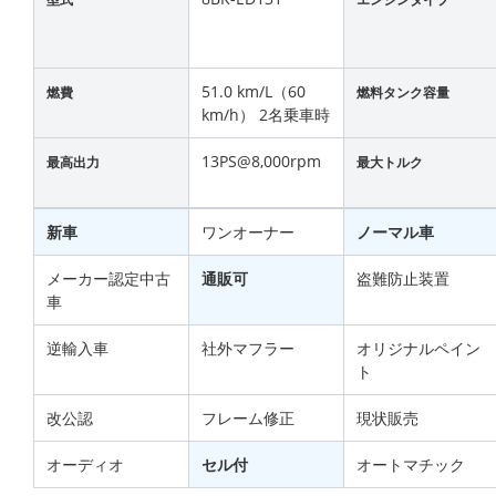
51.0 km/L（60
燃費
燃料タンク容量
km/h） 2名乗車時
13PS@8,000rpm
最高出力
最大トルク
新車
ワンオーナー
ノーマル車
メーカー認定中古
通販可
盗難防止装置
車
逆輸入車
社外マフラー
オリジナルペイン
ト
改公認
フレーム修正
現状販売
オーディオ
セル付
オートマチック