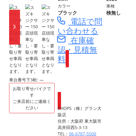
カラー
車検
ブラック
検無し
電話で問
い合わせる
在庫確
認・見積無
料
Webike会員
登録で
車台番号下3桁:
―
ポイントが
お取り寄せバイクで
もらえます
す
ご来店前にご連絡く
ださい
CHOPS（株）グラン大
阪店
住所：大阪府 東大阪市
高井田西5-3-13
TEL：
06-6787-5500