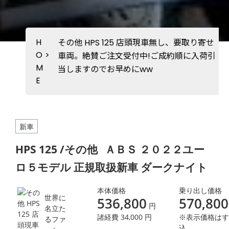
H
その他 HPS 125 店頭現車無し、要取り寄せ
O
>
車両。絶賛ご注文受付中!ご成約順に入荷引
M
当しますのでお早めにww
E
新車
HPS 125 /その他
ＡＢＳ ２０２２ユー
ロ５モデル 正規取扱新車 ダークナイト
本体価格
乗り出し価格
世界に
536,800
570,800
円
名立た
諸経費 34,000 円
※表示価格はす
るファ
込