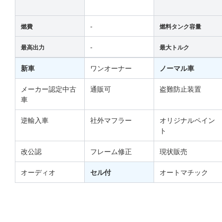
-
燃費
燃料タンク容量
-
最高出力
最大トルク
新車
ワンオーナー
ノーマル車
メーカー認定中古
通販可
盗難防止装置
車
逆輸入車
社外マフラー
オリジナルペイン
ト
改公認
フレーム修正
現状販売
オーディオ
セル付
オートマチック