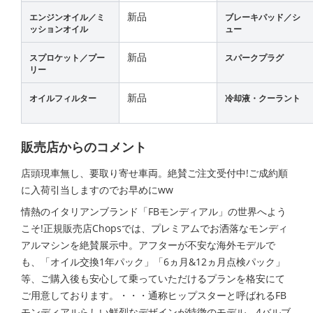
新品
エンジンオイル／ミ
ブレーキパッド／シ
ッションオイル
ュー
新品
スプロケット／プー
スパークプラグ
リー
新品
オイルフィルター
冷却液・クーラント
販売店からのコメント
店頭現車無し、要取り寄せ車両。絶賛ご注文受付中!ご成約順
に入荷引当しますのでお早めにww
情熱のイタリアンブランド「FBモンディアル」の世界へよう
こそ!正規販売店Chopsでは、プレミアムでお洒落なモンディ
アルマシンを絶賛展示中。アフターが不安な海外モデルで
も、「オイル交換1年パック」「6ヵ月&12ヵ月点検パック」
等、ご購入後も安心して乗っていただけるプランを格安にて
ご用意しております。・・・通称ヒップスターと呼ばれるFB
モンディアルらしい鮮烈なデザインが特徴のモデル。4バルブ