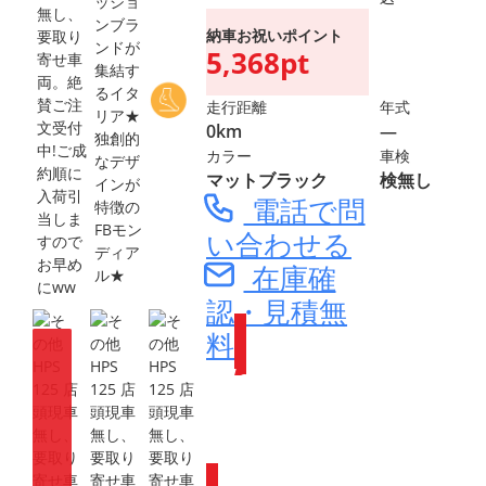
ッショ
ンブラ
納車お祝いポイント
ンドが
5,368pt
集結す
るイタ
走行距離
年式
リア★
0km
―
独創的
カラー
車検
なデザ
マットブラック
検無し
インが
電話で問
特徴の
FBモン
い合わせる
ディア
在庫確
ル★
認・見積無
料
Webike会員
登録で
ポイントが
もらえます