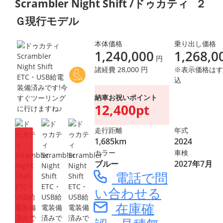
Scrambler Night Shift /ドゥカティ
２
Ｇ現行モデル
本体価格
乗り出し価格
1,240,000
1,268,0
円
諸経費 28,000 円
※表示価格はす
込
納車お祝いポイント
12,400pt
走行距離
年式
1,685km
2024
カラー
車検
ブルー
2027年7月
電話で問
い合わせる
在庫確