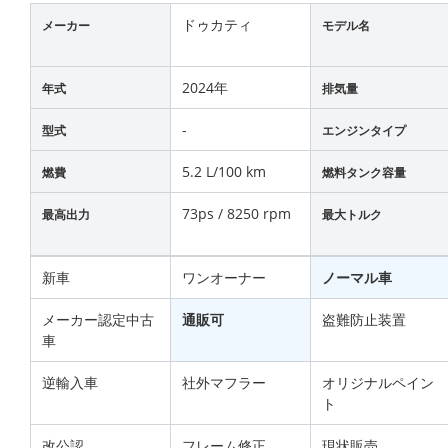
ドゥカティ
メーカー
モデル名
2024年
年式
排気量
-
型式
エンジンタイプ
5.2 L/100 km
燃費
燃料タンク容量
73ps / 8250 rpm
最高出力
最大トルク
新車
ワンオーナー
ノーマル車
メーカー認定中古
通販可
盗難防止装置
車
逆輸入車
社外マフラー
オリジナルペイン
ト
改公認
フレーム修正
現状販売