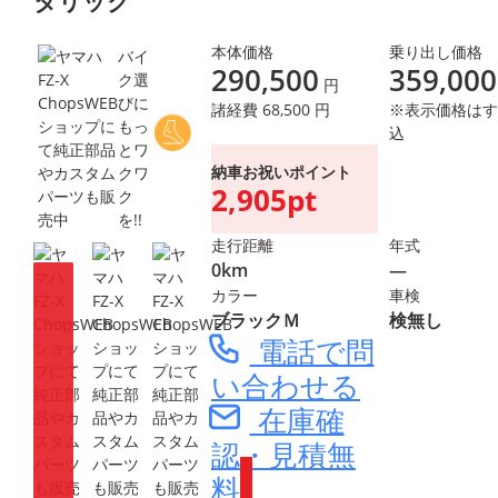
タリック
本体価格
乗り出し価格
バイ
290,500
359,000
ク選
円
びに
諸経費 68,500 円
※表示価格はす
もっ
込
とワ
納車お祝いポイント
クワ
2,905pt
ク
を!!
走行距離
年式
0km
―
カラー
車検
ブラックＭ
検無し
電話で問
い合わせる
在庫確
認・見積無
料