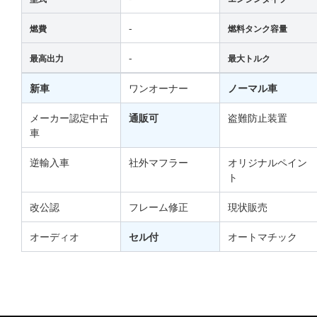
-
燃費
燃料タンク容量
-
最高出力
最大トルク
新車
ワンオーナー
ノーマル車
メーカー認定中古
通販可
盗難防止装置
車
逆輸入車
社外マフラー
オリジナルペイン
ト
改公認
フレーム修正
現状販売
オーディオ
セル付
オートマチック