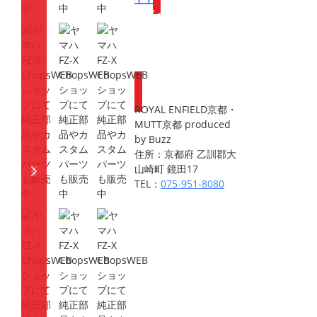
Webike会員
登録で
ポイントが
もらえます
ROYAL ENFIELD京都・
MUTT京都 produced
by Buzz
住所：京都府 乙訓郡大
山崎町 鏡田17
TEL：
075-951-8080