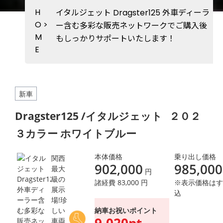
H
イタルジェット Dragster125 外車ディーラ
O
>
ー含む多彩な販売ネットワークでご購入後
M
もしっかりサポートいたします！
E
新車
Dragster125 /イタルジェット
２０２
３カラー ホワイトブルー
本体価格
乗り出し価格
関西
902,000
985,000
最大
円
級の
諸経費 83,000 円
※表示価格はす
展示
込
場!珍
納車お祝いポイント
しい
9,020pt
車両