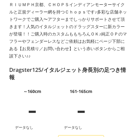
ＲＩＵＭＰＨ京都、ＣＨＯＰＳインディアンモーターサイク
ルと正規ディーラー網を持つＣｈｏｐｓです♪多彩な店舗ネッ
トワークでご購入〜アフターまでしっかりサポートさせて頂
きます！人気のイタルジェットのドラッグスターに新カラー
が登場！！ご購入時のカスタムももちろんＯＫ♪純正ＯＰのマ
フラーやフェンダーレスなどご依頼はお気軽にページ下部に
ある【お見積り／お問い合わせ】という赤いボタンからご相
談下さい♪♪
Dragster125/イタルジェット身長別の足つき情
報
-
-
～160cm
161-165cm
データなし
データなし