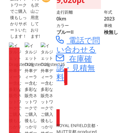
も沢
山ご
走行距離
年式
用意
0km
2023
して
カラー
車検
おり
ブルーII
検無し
ます!
電話で問
い合わせる
在庫確
認・見積無
料
Webike会員
登録で
ポイントが
もらえます
ROYAL ENFIELD京都・
MUTT京都 produced