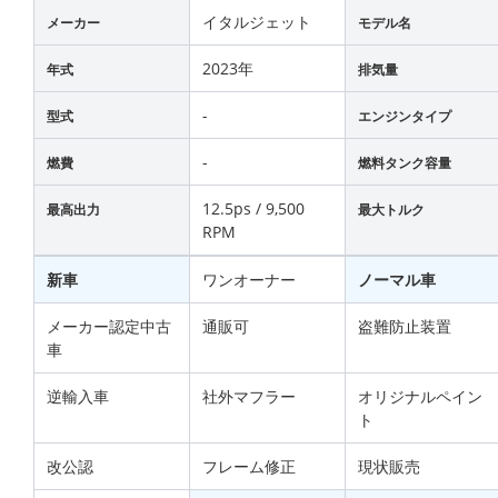
イタルジェット
メーカー
モデル名
2023年
年式
排気量
-
型式
エンジンタイプ
-
燃費
燃料タンク容量
12.5ps / 9,500
最高出力
最大トルク
RPM
新車
ワンオーナー
ノーマル車
メーカー認定中古
通販可
盗難防止装置
車
逆輸入車
社外マフラー
オリジナルペイン
ト
改公認
フレーム修正
現状販売