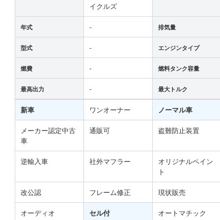
イクルズ
-
年式
排気量
-
型式
エンジンタイプ
-
燃費
燃料タンク容量
-
最高出力
最大トルク
新車
ワンオーナー
ノーマル車
メーカー認定中古
通販可
盗難防止装置
車
逆輸入車
社外マフラー
オリジナルペイン
ト
改公認
フレーム修正
現状販売
オーディオ
セル付
オートマチック