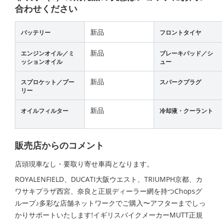
合わせください
新品
バッテリー
フロントタイヤ
新品
エンジンオイル／ミ
ブレーキパッド／シ
ッションオイル
ュー
新品
スプロケット／プー
スパークプラグ
リー
新品
オイルフィルター
冷却液・クーラント
販売店からのコメント
店頭現車なし・要取り寄せ車両となります。
ROYALENFIELD、DUCATI大阪ウエスト、TRIUMPH京都、カ
ワサキプラザ西宮、奈良と正規ディーラー網を持つChopsグ
ループ♪多彩な店舗ネットワークでご購入〜アフターまでしっ
かりサポートいたします!イギリスバイクメーカーMUTT正規