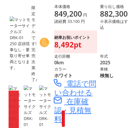
本体価格
乗り出し価格
限
849,200
882,300
定
円
モ
諸経費 33,100 円
※表示価格はす
デ
込
ル
納車お祝いポイント
で
8,492pt
す!
完
売
走行距離
年式
次
0km
2025
第
カラー
車検
終
ホワイト
検無し
了♪
電話で問
い合わせる
在庫確
認・見積無
料
Webike会員