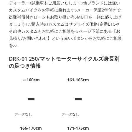
ディーラー♪試乗車もご用意いたします♪他ブランドには無い
カスタムバイクをお手軽に乗れます♪メーカー保証2年付きで
盗難補償付きローンもお取り扱い有♪MUTTを一緒に盛り上げ
ましょう♪ご購入時のカスタムはサプライズ価格♪定番ETCや
その他カスタムもお気軽にご相談を☆ページ下部にある【お
見積り/お問い合わせ】という赤いボタンからお気軽にご相談
を♪♪
DRK-01 250/マットモーターサイクルズ身長別
の足つき情報
-
-
～160cm
161-165cm
データなし
データなし
166-170cm
171-175cm