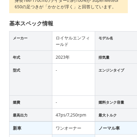
身長166-170cmのライダーの約100%が SuperMeteor
650の足つきが「かかとが浮く」と回答しています。
基本スペック情報
ロイヤルエンフィ
メーカー
モデル名
ールド
2023年
年式
排気量
-
型式
エンジンタイプ
-
燃費
燃料タンク容量
47ps/7,250rpm
最高出力
最大トルク
新車
ワンオーナー
ノーマル車