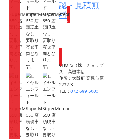
認・見積無
料
Webike会員
登録で
ポイントが
もらえます
CHOPS（株）チョップ
ス 高槻本店
住所：大阪府 高槻市原
2232-3
TEL：
072-689-5000