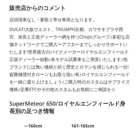
販売店からのコメント
店頭現車なし・要取り寄せ車両となります。
DUCATI大阪ウエスト、TRIUMPH京都、カワサキプラザ西
宮、奈良と正規ディーラー網を持つChopsグループ♪多彩な店
舗ネットワークでご購入〜アフターまでしっかりサポートい
たします!世界最古のバイクメーカーロイヤルエンフィールド
正規ディーラー始動♪各モデル試乗車もご用意いたします♪他
ブランドには無い連綿と続く歴史とロマンを感じられる一台!
盗難補償付きローンもお取り扱い有♪ロイヤルエンフィールド
を一緒に盛り上げましょう♪ご購入時のカスタムはサプライズ
価格♪定番ETCやその他カスタムもお気軽にご相談を☆
SuperMeteor 650/ロイヤルエンフィールド身
長別の足つき情報
～160cm
161-165cm