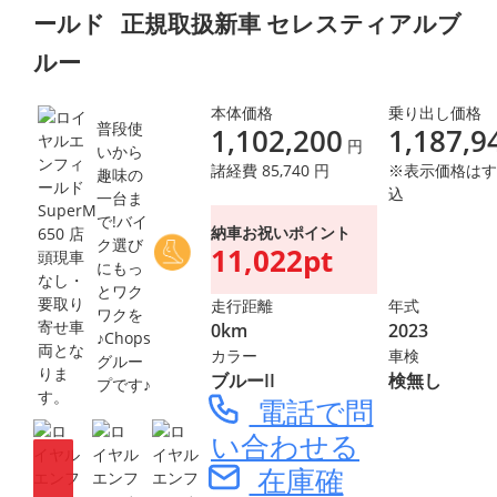
ールド
正規取扱新車 セレスティアルブ
ルー
本体価格
乗り出し価格
普段使
1,102,200
1,187,9
円
いから
諸経費 85,740 円
※表示価格はす
趣味の
込
一台ま
で!バイ
納車お祝いポイント
ク選び
11,022pt
にもっ
とワク
走行距離
年式
ワクを
0km
2023
♪Chops
カラー
車検
グルー
ブルーII
検無し
プです♪
電話で問
い合わせる
在庫確