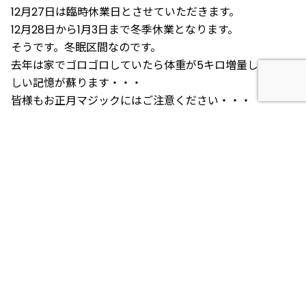
12月27日は臨時休業日とさせていただきます。
12月28日から1月3日まで冬季休業となります。
そうです。冬眠区間なのです。
去年は家でゴロゴロしていたら体重が5キロ増量した恐ろ
しい記憶が蘇ります・・・
皆様もお正月マジックにはご注意ください・・・
12月のイベントではないですが
“セレクトモデルRE2024オータムウィンタークーポンキャ
ンペーン”
こちらのキャンペーンはChopsグループ各店(RE神戸/RE
大阪高槻/RE東大阪/RE京都/RE千葉)限定のキャンペーン
となります！
※11月1日～12月末限定※
11月1日から12月31日までにキャンペーン対象モデルをご成
約の上で1ナンバー登録まで完了できるお客様には、CR-1
ガラスコーティング/ETC/ライディングギヤ等のお支払い