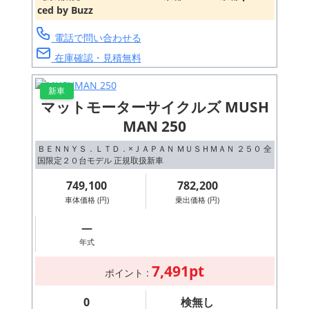
ced by Buzz
電話で問い合わせる
在庫確認・見積無料
新車
マットモーターサイクルズ MUSH
MAN 250
ＢＥＮＮＹＳ．ＬＴＤ．×ＪＡＰＡＮ ＭＵＳＨＭＡＮ ２５０ 全
国限定２０台モデル 正規取扱新車
749,100
782,200
車体価格 (円)
乗出価格 (円)
―
年式
7,491pt
ポイント :
0
検無し