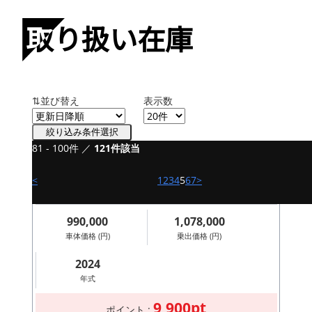
取り扱い在庫
⇅並び替え
表示数
絞り込み条件選択
81 - 100件 ／
121件該当
新車
イタルジェット Dragster125
<
1
2
3
4
5
6
7
>
グレシーニレーシングカラーエディション
990,000
1,078,000
車体価格 (円)
乗出価格 (円)
2024
年式
9,900pt
ポイント :