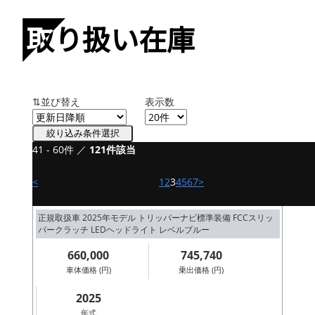
取り扱い在庫
⇅並び替え
表示数
絞り込み条件選択
41 - 60件 ／
121件該当
新車
ロイヤルエンフィールド HUNTER
<
1
2
3
4
5
6
7
>
350
正規取扱車 2025年モデル トリッパーナビ標準装備 FCCスリッ
パークラッチ LEDヘッドライト レベルブルー
660,000
745,740
車体価格 (円)
乗出価格 (円)
2025
年式