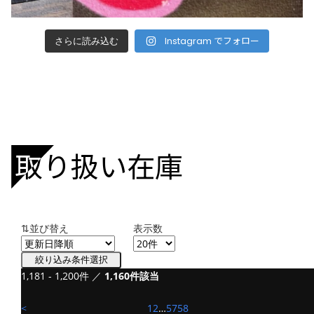
Instagram でフォロー
さらに読み込む
取り扱い在庫
⇅並び替え
表示数
絞り込み条件選択
1,181 - 1,200件 ／
該当物件は0件でした
1,160件該当
条件に一致する情報は見つかりませんでした。再度条件を入
力してください。
<
1
2
…
57
58