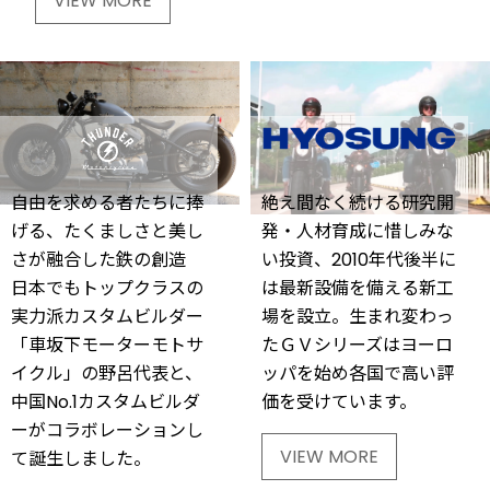
VIEW MORE
自由を求める者たちに捧
絶え間なく続ける研究開
げる、たくましさと美し
発・人材育成に惜しみな
さが融合した鉄の創造
い投資、2010年代後半に
日本でもトップクラスの
は最新設備を備える新工
実力派カスタムビルダー
場を設立。生まれ変わっ
「車坂下モーターモトサ
たＧＶシリーズはヨーロ
イクル」の野呂代表と、
ッパを始め各国で高い評
中国No.1カスタムビルダ
価を受けています。
ーがコラボレーションし
VIEW MORE
て誕生しました。