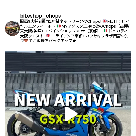
bikeshop_chops
関西8店舗&関東2店舗ネットワークのChops!!
MUTT！ロイ
ヤルエンフィールド!
MVアグスタ正規取扱のChops（高槻/
東大阪/神戸）+バイクショップBuzz（京都）+
ドゥカティ
大阪ウエスト+
トライアンフ京都+カワサキプラザ西宮&奈
良
でお客様をバックアップ★