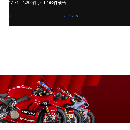
1,181 - 1,200件 ／
Ver 2.0.9
1,160件該当
<
1
2
…
57
58