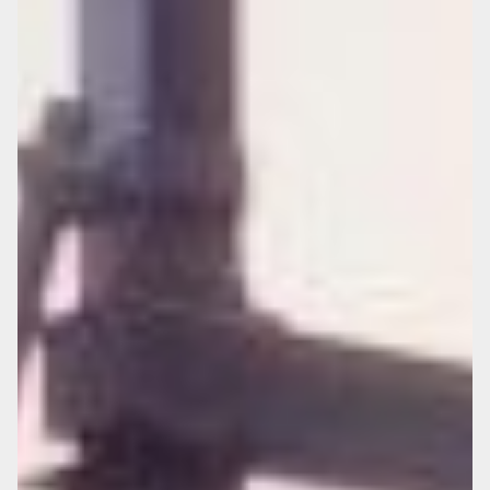
BLACKMETAL
FROM
BIRMINGHAM
英国発
【125cc/250cc
で楽しめるカス
タムバイクライ