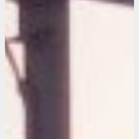
フ】
クラシカル、フ
ォトジェニッ
ク、シンプル。
MUTTを駆って
新しいライフス
タイルを楽しみ
ましょう。
View m
ore