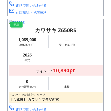
電話で問い合わせる
在庫確認・見積無料
新車
カワサキ Z650RS
LEARNING FROM
THE PAST,
1,089,000
―
ALWAYS
車体価格 (円)
乗出価格 (円)
EVOLVING
2026
英国発祥『現存
年式
する世界最古の
10,890pt
ポイント :
オートバイブラ
ンド:ロイヤルエ
0
―
ンフィールド』
走行距離 (Km)
車検
親しみやすい走
このバイクの販売ショップ
【兵庫県】 カワサキプラザ西宮
行性能と飽きの
来ないリアルク
電話で問い合わせる