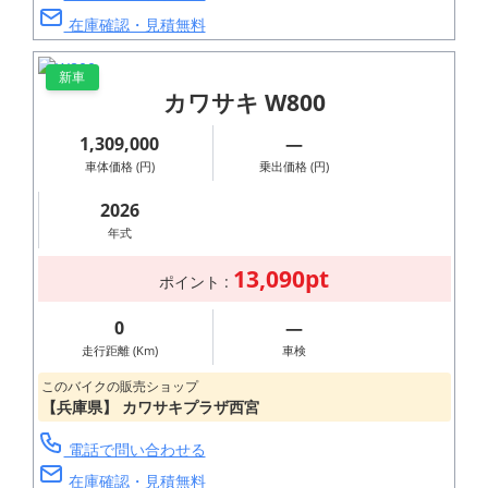
ラシックデザイ
在庫確認・見積無料
ン
新車
「PURE
カワサキ W800
MOTORCYCLE」
1,309,000
―
を標榜するモノ
車体価格 (円)
乗出価格 (円)
づくりはぜひ店
2026
頭にてご確認下
年式
さい。
13,090pt
ポイント :
View m
0
―
ore
走行距離 (Km)
車検
このバイクの販売ショップ
【兵庫県】 カワサキプラザ西宮
電話で問い合わせる
在庫確認・見積無料