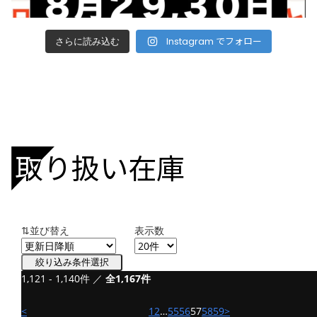
Instagram でフォロー
さらに読み込む
取り扱い在庫
⇅並び替え
表示数
絞り込み条件選択
1,121 - 1,140件 ／
全1,167件
新車
カワサキ ZX-25RR
<
1
2
…
55
56
57
58
59
>