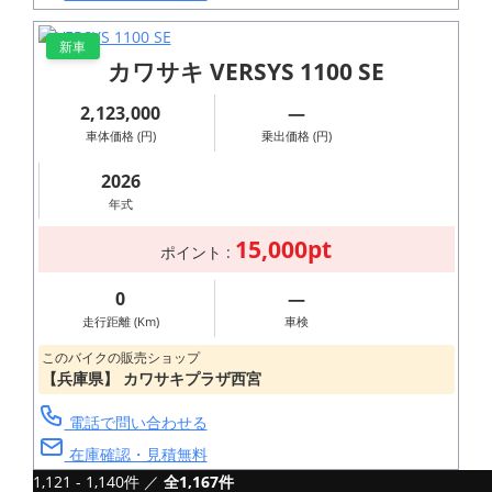
新車
カワサキ VERSYS 1100 SE
2,123,000
―
車体価格 (円)
乗出価格 (円)
2026
年式
15,000pt
ポイント :
0
―
走行距離 (Km)
車検
このバイクの販売ショップ
【兵庫県】 カワサキプラザ西宮
電話で問い合わせる
在庫確認・見積無料
1,121 - 1,140件 ／
Ver 2.1.0
全1,167件