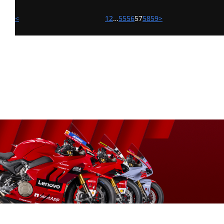
<
1
2
…
55
56
57
58
59
>