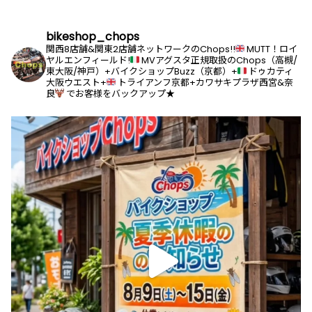
bikeshop_chops
関西8店舗&関東2店舗ネットワークのChops!!
MUTT！ロイ
ヤルエンフィールド!
MVアグスタ正規取扱のChops（高槻/
東大阪/神戸）+バイクショップBuzz（京都）+
ドゥカティ
大阪ウエスト+
トライアンフ京都+カワサキプラザ西宮&奈
良
でお客様をバックアップ★