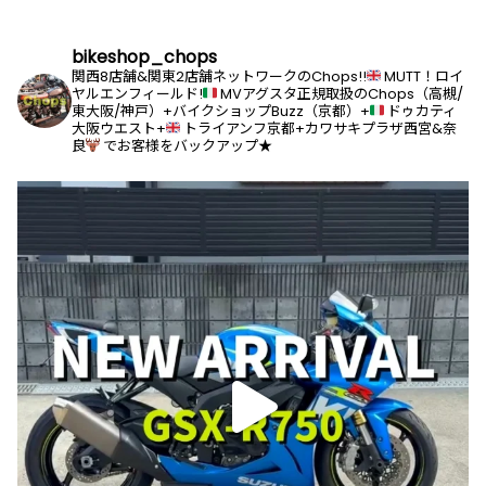
bikeshop_chops
関西8店舗&関東2店舗ネットワークのChops!!
MUTT！ロイ
ヤルエンフィールド!
MVアグスタ正規取扱のChops（高槻/
東大阪/神戸）+バイクショップBuzz（京都）+
ドゥカティ
大阪ウエスト+
トライアンフ京都+カワサキプラザ西宮&奈
良
でお客様をバックアップ★