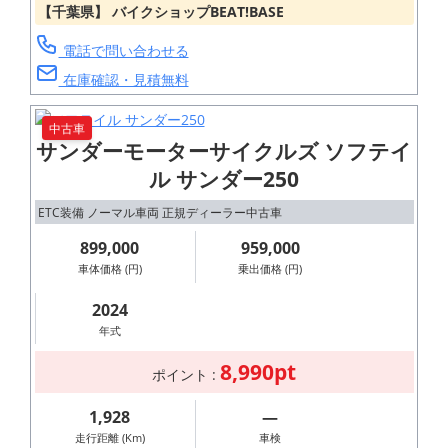
【千葉県】 バイクショップBEAT!BASE
電話で問い合わせる
在庫確認・見積無料
LEARNING FROM
中古車
THE PAST,
サンダーモーターサイクルズ ソフテイ
ALWAYS
ル サンダー250
EVOLVING
ETC装備 ノーマル車両 正規ディーラー中古車
英国発祥『現存
899,000
959,000
する世界最古の
車体価格 (円)
乗出価格 (円)
オートバイブラ
2024
ンド:ロイヤルエ
年式
ンフィールド』
8,990pt
ポイント :
親しみやすい走
行性能と飽きの
1,928
―
来ないリアルク
走行距離 (Km)
車検