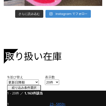
Instagram でフォロー
さらに読み込む
取り扱い在庫
⇅並び替え
表示数
絞り込み条件選択
1 - 20件 ／
1,163件該当
中古車
カワサキ ニンジャ H2 SX SE
1
2
3
…
58
59
>