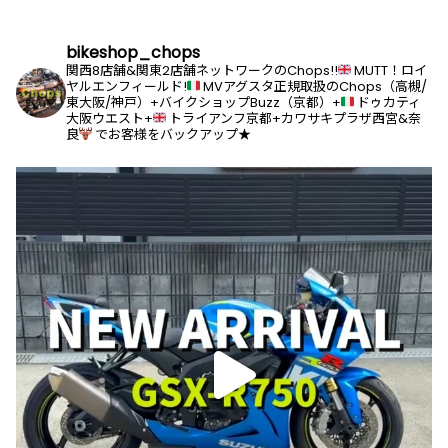
bikeshop_chops
関西8店舗&関東2店舗ネットワークのChops!!
MUTT！ロイ
ヤルエンフィールド!
MVアグスタ正規取扱のChops（高槻/
東大阪/神戸）+バイクショップBuzz（京都）+
ドゥカティ
大阪ウエスト+
トライアンフ京都+カワサキプラザ西宮&奈
良
でお客様をバックアップ★