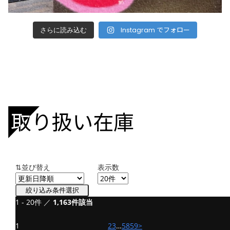
Instagram でフォロー
さらに読み込む
取り扱い在庫
⇅並び替え
表示数
絞り込み条件選択
1 - 20件 ／
1,163件該当
中古車
カワサキ ニンジャ H2 SX SE
1
2
3
…
58
59
>