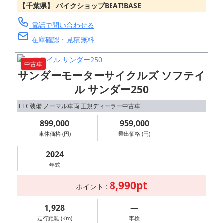
【千葉県】 バイクショップBEAT!BASE
電話で問い合わせる
在庫確認・見積無料
LEARNING FROM
中古車
THE PAST,
サンダーモーターサイクルズ ソフテイ
ALWAYS
ル サンダー250
EVOLVING
ETC装備 ノーマル車両 正規ディーラー中古車
英国発祥『現存
899,000
959,000
する世界最古の
車体価格 (円)
乗出価格 (円)
オートバイブラ
2024
ンド:ロイヤルエ
年式
ンフィールド』
8,990pt
ポイント :
親しみやすい走
行性能と飽きの
1,928
―
来ないリアルク
走行距離 (Km)
車検