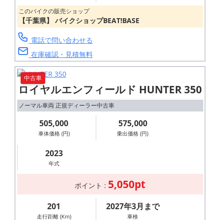
ラシックデザイ
このバイクの販売ショップ
【千葉県】 バイクショップBEAT!BASE
ン
「PURE
電話で問い合わせる
在庫確認・見積無料
MOTORCYCLE」
を標榜するモノ
中古車
づくりはぜひ店
ロイヤルエンフィールド HUNTER 350
頭にてご確認下
ノーマル車両 正規ディーラー中古車
さい。
505,000
575,000
車体価格 (円)
乗出価格 (円)
View m
ore
2023
年式
5,050pt
ポイント :
201
2027年3月まで
走行距離 (Km)
車検